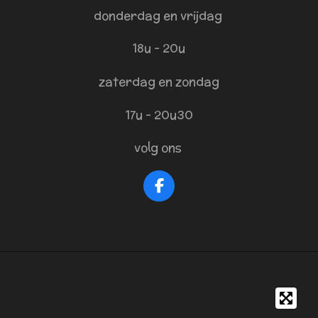
donderdag en vrijdag
18u - 20u
zaterdag en zondag
17u - 20u30
volg ons
F
a
c
e
b
o
o
k