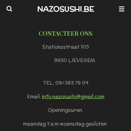
NAZOSUSHI.BE
Ga
direct
naar
CONTACTEER ONS
de
hoofdinhoud
Stationsstraat 105
9950 LIEVEGEM
TEL: 09/383 79 04
Email:
info.nazosushi@gmail.com
Openingsuren
maandag t.e.m woensdag gesloten